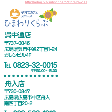
http://admj.biz/subscriber/?storeId=209