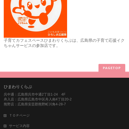
子育てカフェスペースひまわりくらぶは、広島県の子育て応援イク
ちゃんサービスの参加店です。
PAGETOP
ひまわりくらぶ
呉中通：広島県呉市中通2丁目1-24 4F
舟入店：広島県広島市中区舟入南4丁目20-2
熊野店：広島県安芸郡熊野町川角4-28-7
ＴＯＰページ
サービス内容