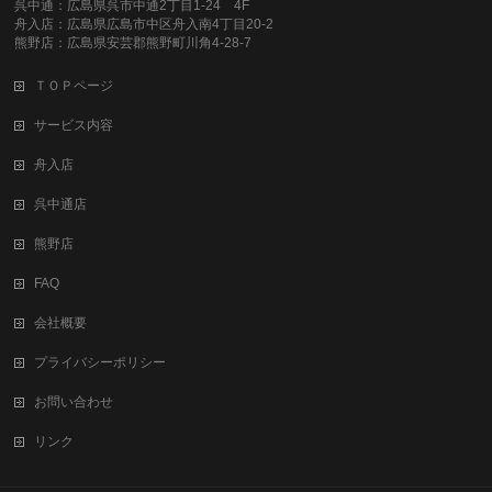
呉中通：広島県呉市中通2丁目1-24 4F
舟入店：広島県広島市中区舟入南4丁目20-2
熊野店：広島県安芸郡熊野町川角4-28-7
ＴＯＰページ
サービス内容
舟入店
呉中通店
熊野店
FAQ
会社概要
プライバシーポリシー
お問い合わせ
リンク