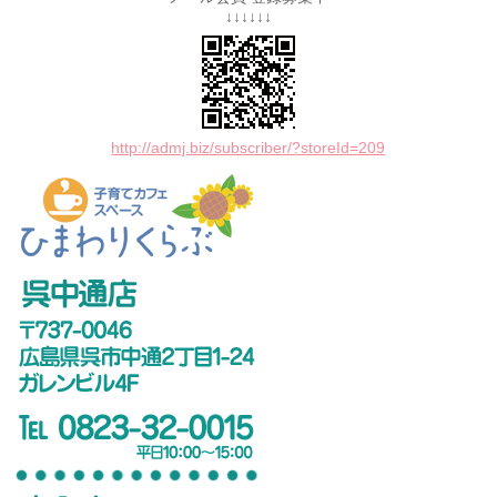
↓↓↓↓↓↓
http://admj.biz/subscriber/?storeId=209